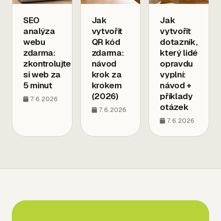
SEO
Jak
Jak
analýza
vytvořit
vytvořit
webu
QR kód
dotazník,
zdarma:
zdarma:
který lidé
zkontrolujte
návod
opravdu
si web za
krok za
vyplní:
5 minut
krokem
návod +
(2026)
příklady
7. 6. 2026
otázek
7. 6. 2026
7. 6. 2026