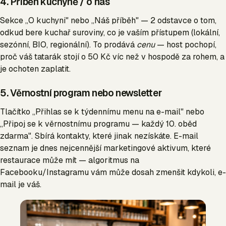
4. Příběh kuchyně / o nás
Sekce „O kuchyni" nebo „Náš příběh" — 2 odstavce o tom,
odkud bere kuchař suroviny, co je vaším přístupem (lokální,
sezónní, BIO, regionální). To prodává
cenu
— host pochopí,
proč váš tatarák stojí o 50 Kč víc než v hospodě za rohem, a
je ochoten zaplatit.
5. Věrnostní program nebo newsletter
Tlačítko „Přihlas se k týdennímu menu na e-mail" nebo
„Připoj se k věrnostnímu programu — každý 10. oběd
zdarma". Sbírá kontakty, které jinak nezískáte. E-mail
seznam je dnes nejcennější marketingové aktivum, které
restaurace může mít — algoritmus na
Facebooku/Instagramu vám může dosah zmenšit kdykoli, e-
mail je váš.