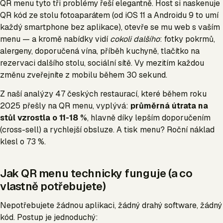
QR menu tyto tři problémy řeší elegantně. Host si naskenuje
QR kód ze stolu fotoaparátem (od iOS 11 a Androidu 9 to umí
každý smartphone bez aplikace), otevře se mu web s vaším
menu — a kromě nabídky vidí
cokoli dalšího
: fotky pokrmů,
alergeny, doporučená vína, příběh kuchyně, tlačítko na
rezervaci dalšího stolu, sociální sítě. Vy mezitím každou
změnu zveřejníte z mobilu během 30 sekund.
Z naší analýzy 47 českých restaurací, které během roku
2025 přešly na QR menu, vyplývá:
průměrná útrata na
stůl vzrostla o 11-18 %
, hlavně díky lepším doporučením
(cross-sell) a rychlejší obsluze. A tisk menu? Roční náklad
klesl o 73 %.
Jak QR menu technicky funguje (a co
vlastně potřebujete)
Nepotřebujete žádnou aplikaci, žádný drahý software, žádný
kód. Postup je jednoduchý: