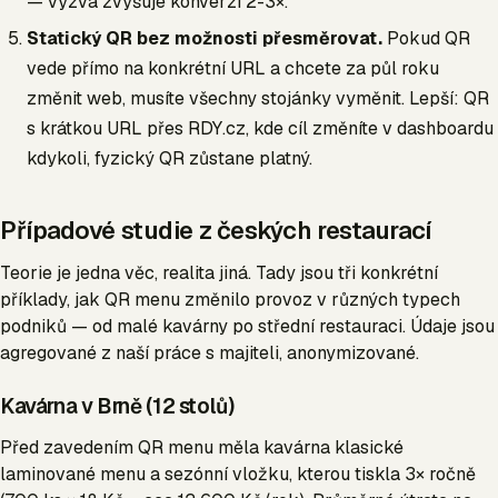
— výzva zvyšuje konverzi 2-3×.
Statický QR bez možnosti přesměrovat.
Pokud QR
vede přímo na konkrétní URL a chcete za půl roku
změnit web, musíte všechny stojánky vyměnit. Lepší: QR
s krátkou URL přes RDY.cz, kde cíl změníte v dashboardu
kdykoli, fyzický QR zůstane platný.
Případové studie z českých restaurací
Teorie je jedna věc, realita jiná. Tady jsou tři konkrétní
příklady, jak QR menu změnilo provoz v různých typech
podniků — od malé kavárny po střední restauraci. Údaje jsou
agregované z naší práce s majiteli, anonymizované.
Kavárna v Brně (12 stolů)
Před zavedením QR menu měla kavárna klasické
laminované menu a sezónní vložku, kterou tiskla 3× ročně