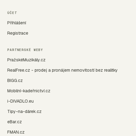
ÚČET
Přihlášení
Registrace
PARTNERSKÉ WEBY
PražskéMuzikály.cz
RealFree.cz - prodej a pronájem nemovitostí bez realitky
BIGG.cz
Mobilní-kadeřnictví.cz
i-DIVADLO.eu
Tipy-na-dárek.cz
eBar.cz
FMAN.cz