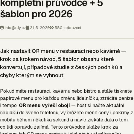
kompletní průvodce + 5
šablon pro 2026
info@rdy.cz
21. 5. 2026
580 zobrazení
Jak nastavit QR menu v restauraci nebo kavárně —
krok za krokem návod, 5 šablon obsahu které
konvertují, případové studie z českých podniků a
chyby kterým se vyhnout.
Pokud máte restauraci, kavárnu nebo bistro a stále tisknete
papírové menu pro každou změnu jídelníčku, ztrácíte peníze
i tempo.
QR menu vyřeší obojí
— host si načte aktuální
nabídku do svého telefonu, vy můžete měnit ceny i pokrmy z
mobilu během několika sekund a navíc získáte data o tom,
co lidi opravdu zajímá. Tento průvodce ukáže krok za