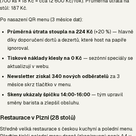
(700 ks × 18 Kč = cca 12 600 Kč/rok). Průměrná útrata na
stůl: 187 Kč.
Po nasazení QR menu (3 měsíce dat):
Průměrná útrata stoupla na 224 Kč
(+20 %) — hlavně
díky doporučení dortů a dezertů, které host na papíře
ignoroval.
Tiskové náklady klesly na 0 Kč
— sezónní speciály se
aktualizují v webu.
Newsletter získal 340 nových odběratelů
za 3
měsíce skrz tlačítko v menu.
Skeny ukázaly špičku 14:00-16:00
— tým upravil
směny barista a zlepšil obsluhu.
Restaurace v Plzni (28 stolů)
Středně velká restaurace s českou kuchyní a polední menu.