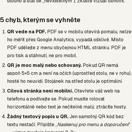
dlouho a stal se „neviditelným"), zkuste vizuál obnovit.
5 chyb, kterým se vyhněte
QR vede na PDF.
PDF se v mobilu otevírá pomalu, nelze
ho měřit přes Google Analytics, vypadá ošklivě. Místo
PDF udělejte z menu obyčejnou HTML stránku. PDF je
pro tisk a stáhnutí, ne pro mobil.
QR je moc malý nebo schovaný.
Pokud QR nemá
aspoň 5×5 cm a není na očích (uprostřed stolu, ne v rohu),
hosté ho neuvidí. Stojánek na střed stolu je optimální.
Cílová stránka není mobilní.
Otevřete váš web na
telefonu a podívejte se. Pokud musíte rolovat
horizontálně nebo text je nečitelně malý, ztrácíte hosty.
Žádný textový popis u QR.
Jen samotný QR kód bez
textu nestačí. Připište „
Naskenuj pro menu a doporučení
"