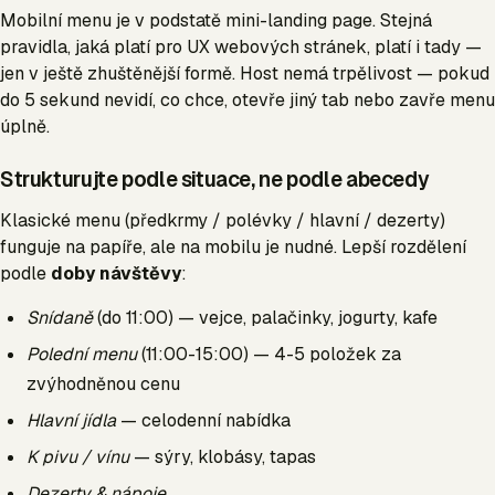
Mobilní menu je v podstatě mini-landing page. Stejná
pravidla, jaká platí pro UX webových stránek, platí i tady —
jen v ještě zhuštěnější formě. Host nemá trpělivost — pokud
do 5 sekund nevidí, co chce, otevře jiný tab nebo zavře menu
úplně.
Strukturujte podle situace, ne podle abecedy
Klasické menu (předkrmy / polévky / hlavní / dezerty)
funguje na papíře, ale na mobilu je nudné. Lepší rozdělení
podle
doby návštěvy
:
Snídaně
(do 11:00) — vejce, palačinky, jogurty, kafe
Polední menu
(11:00-15:00) — 4-5 položek za
zvýhodněnou cenu
Hlavní jídla
— celodenní nabídka
K pivu / vínu
— sýry, klobásy, tapas
Dezerty & nápoje