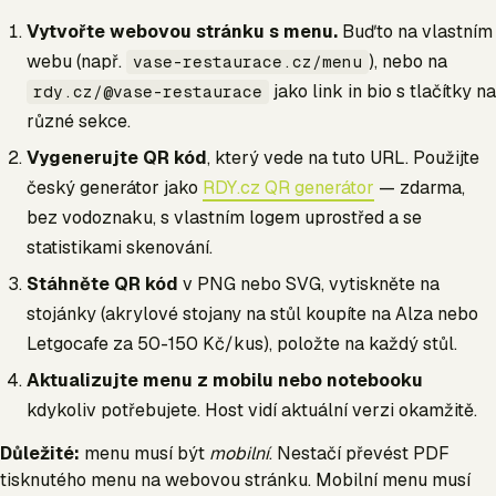
Vytvořte webovou stránku s menu.
Buďto na vlastním
webu (např.
), nebo na
vase-restaurace.cz/menu
jako link in bio s tlačítky na
rdy.cz/@vase-restaurace
různé sekce.
Vygenerujte QR kód
, který vede na tuto URL. Použijte
český generátor jako
RDY.cz QR generátor
— zdarma,
bez vodoznaku, s vlastním logem uprostřed a se
statistikami skenování.
Stáhněte QR kód
v PNG nebo SVG, vytiskněte na
stojánky (akrylové stojany na stůl koupíte na Alza nebo
Letgocafe za 50-150 Kč/kus), položte na každý stůl.
Aktualizujte menu z mobilu nebo notebooku
kdykoliv potřebujete. Host vidí aktuální verzi okamžitě.
Důležité:
menu musí být
mobilní
. Nestačí převést PDF
tisknutého menu na webovou stránku. Mobilní menu musí