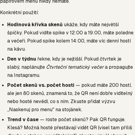
papírovém menu nikdy nemáte.
Konkrétní použití:
Hodinová křivka skenů
ukáže, kdy máte největší
špičky. Pokud vidíte spike v 12:00 a 19:00, máte poledne
a večeři. Pokud spike kolem 14:00, máte víc denní hostí
na kávu.
Den v týdnu
řekne, kdy je nejtišší. Pokud čtvrtek je
slabý, naplánujte
Čtvrteční tematický večer
a propagujte
na Instagramu.
Počet skenů vs. počet hostí
— pokud máte 200 hostí,
ale jen 80 skenů, znamená to, že QR není dobře viditelný
nebo hosté nevědí, co s ním. Zkuste přidat výzvu
„Naskenuj pro menu" na stojánek.
Trend v čase
— roste počet skenů? Pak QR funguje.
Klesá? Možná hosté přestávají vidět QR (visel tam příliš