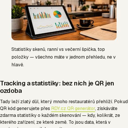
Statistiky skenů, ranní vs večerní špička, top
položky — všechno máte v jednom přehledu, ne v
hlavě.
Tracking a statistiky: bez nich je QR jen
ozdoba
Tady leží zlatý důl, který mnoho restauratérů přehlíží. Pokud
QR kód generujete přes
RDY.cz QR generátor
, získáváte
zdarma statistiky o každém skenování — kdy, kolikrát, ze
kterého zařízení, ze které země. To jsou data, která v