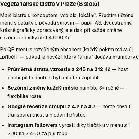
Vegetariánské bistro v Praze (8 stolů)
Malé bistro s konceptem „vše bio, lokální". Předtím tištěné
menu s detaily o původu surovin — papír A3, dvoustranný,
krásně graficky zpracovaný, ale tisk při každé změně
sezónní nabídky stál 4 000 Kč.
Po QR menu s rozšířeným obsahem (každý pokrm má svůj
„příběh" — odkud je hovězí, který farmář dodává brambory):
Průměrná útrata vzrostla z 245 na 312 Kč
— host
pochopil hodnotu a byl ochoten zaplatit.
Sezónní změny každý měsíc
namísto 3× ročně —
flexibilita roste.
Google recenze stoupli z 4.2 na 4.7
— hosté chválí
transparentnost a moderní přístup.
Instagram followers
vyrostl díky tlačítku v menu z 1
200 na 2 400 za půl roku.