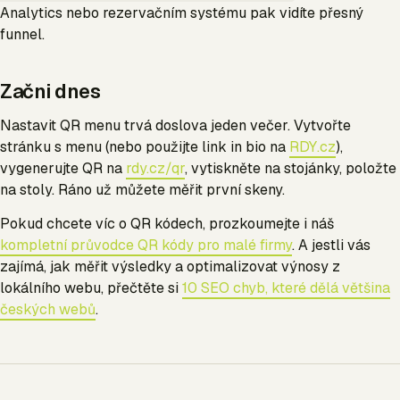
Analytics nebo rezervačním systému pak vidíte přesný
funnel.
Začni dnes
Nastavit QR menu trvá doslova jeden večer. Vytvořte
stránku s menu (nebo použijte link in bio na
RDY.cz
),
vygenerujte QR na
rdy.cz/qr
, vytiskněte na stojánky, položte
na stoly. Ráno už můžete měřit první skeny.
Pokud chcete víc o QR kódech, prozkoumejte i náš
kompletní průvodce QR kódy pro malé firmy
. A jestli vás
zajímá, jak měřit výsledky a optimalizovat výnosy z
lokálního webu, přečtěte si
10 SEO chyb, které dělá většina
českých webů
.