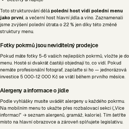
Toto strukturování dělá
polední host vidí polední menu
jako první
, a večerní host hlavní jídla a víno. Zaznamenali
jsme zvýšení polední útrata o 22 % jen díky této změně
struktury menu.
Fotky pokrmů jsou neviditelný prodejce
Pokud máte fotky 5-6 vašich nejlepších pokrmů, vložte je do
menu. Hosté si dvakrát častěji objednají to, co vidí. Pokud
nemáte profesionální fotograf, zaplaťte si ho — jednorázová
investice 5 000-12 000 Kč se vrátí během prvního měsíce.
Alergeny a informace o jídle
Podle vyhlášky musíte uvádět alergeny u každého pokrmu.
Na mobilním menu to ukažte přes rozbalovací sekci („Více
informací" → seznam alergenů, gramáž, kalorie). Tím šetříte
místo na hlavní obrazovce a zároveň splňujete legislativu.