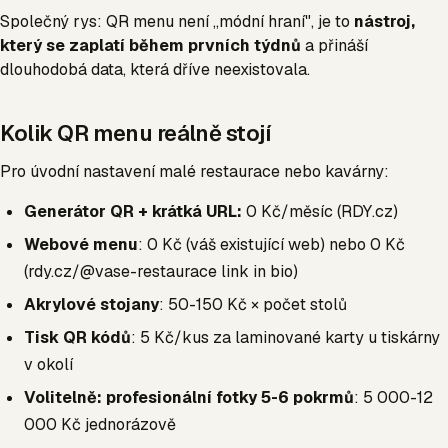
Společný rys: QR menu není „módní hraní", je to
nástroj,
který se zaplatí během prvních týdnů
a přináší
dlouhodobá data, která dříve neexistovala.
Kolik QR menu reálně stojí
Pro úvodní nastavení malé restaurace nebo kavárny:
Generátor QR + krátká URL:
0 Kč/měsíc (RDY.cz)
Webové menu
: 0 Kč (váš existující web) nebo 0 Kč
(rdy.cz/@vase-restaurace link in bio)
Akrylové stojany
: 50-150 Kč × počet stolů
Tisk QR kódů
: 5 Kč/kus za laminované karty u tiskárny
v okolí
Volitelně: profesionální fotky 5-6 pokrmů
: 5 000-12
000 Kč jednorázově