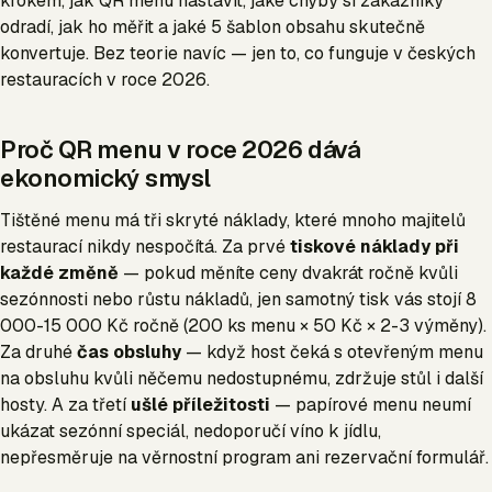
krokem, jak QR menu nastavit, jaké chyby si zákazníky
odradí, jak ho měřit a jaké 5 šablon obsahu skutečně
konvertuje. Bez teorie navíc — jen to, co funguje v českých
restauracích v roce 2026.
Proč QR menu v roce 2026 dává
ekonomický smysl
Tištěné menu má tři skryté náklady, které mnoho majitelů
restaurací nikdy nespočítá. Za prvé
tiskové náklady při
každé změně
— pokud měníte ceny dvakrát ročně kvůli
sezónnosti nebo růstu nákladů, jen samotný tisk vás stojí 8
000-15 000 Kč ročně (200 ks menu × 50 Kč × 2-3 výměny).
Za druhé
čas obsluhy
— když host čeká s otevřeným menu
na obsluhu kvůli něčemu nedostupnému, zdržuje stůl i další
hosty. A za třetí
ušlé příležitosti
— papírové menu neumí
ukázat sezónní speciál, nedoporučí víno k jídlu,
nepřesměruje na věrnostní program ani rezervační formulář.