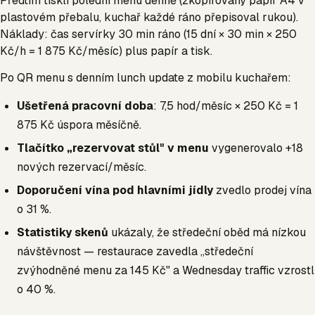
Předtím tiskli polední menu denně (zkopírovaný papír A4 v
plastovém přebalu, kuchař každé ráno přepisoval rukou).
Náklady: čas servírky 30 min ráno (15 dní × 30 min × 250
Kč/h = 1 875 Kč/měsíc) plus papír a tisk.
Po QR menu s denním lunch update z mobilu kuchařem:
Ušetřená pracovní doba
: 7,5 hod/měsíc × 250 Kč = 1
875 Kč úspora měsíčně.
Tlačítko „rezervovat stůl" v menu
vygenerovalo +18
nových rezervací/měsíc.
Doporučení vína pod hlavními jídly
zvedlo prodej vína
o 31 %.
Statistiky skenů
ukázaly, že středeční oběd má nízkou
návštěvnost — restaurace zavedla „středeční
zvýhodněné menu za 145 Kč" a Wednesday traffic vzrostl
o 40 %.