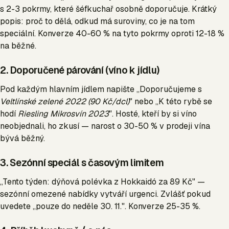
s 2-3 pokrmy, které šéfkuchař osobně doporučuje. Krátký
popis: proč to dělá, odkud má suroviny, co je na tom
speciální. Konverze 40-60 % na tyto pokrmy oproti 12-18 %
na běžné.
2. Doporučené párování (víno k jídlu)
Pod každým hlavním jídlem napište „Doporučujeme s
Veltlínské zelené 2022 (90 Kč/dcl)
" nebo „K této rybě se
hodí
Riesling Mikrosvín 2023
". Hosté, kteří by si víno
neobjednali, ho zkusí — narost o 30-50 % v prodeji vína
bývá běžný.
3. Sezónní speciál s časovým limitem
„Tento týden: dýňová polévka z Hokkaidó za 89 Kč" —
sezónní omezené nabídky vytváří urgenci. Zvlášť pokud
uvedete „pouze do neděle 30. 11.". Konverze 25-35 %.