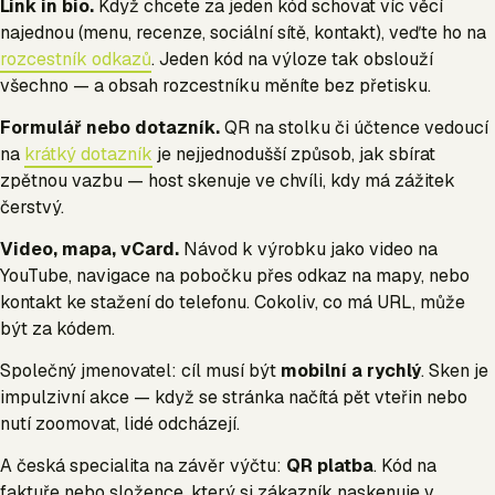
Link in bio.
Když chcete za jeden kód schovat víc věcí
najednou (menu, recenze, sociální sítě, kontakt), veďte ho na
rozcestník odkazů
. Jeden kód na výloze tak obslouží
všechno — a obsah rozcestníku měníte bez přetisku.
Formulář nebo dotazník.
QR na stolku či účtence vedoucí
na
krátký dotazník
je nejjednodušší způsob, jak sbírat
zpětnou vazbu — host skenuje ve chvíli, kdy má zážitek
čerstvý.
Video, mapa, vCard.
Návod k výrobku jako video na
YouTube, navigace na pobočku přes odkaz na mapy, nebo
kontakt ke stažení do telefonu. Cokoliv, co má URL, může
být za kódem.
Společný jmenovatel: cíl musí být
mobilní a rychlý
. Sken je
impulzivní akce — když se stránka načítá pět vteřin nebo
nutí zoomovat, lidé odcházejí.
A česká specialita na závěr výčtu:
QR platba
. Kód na
faktuře nebo složence, který si zákazník naskenuje v