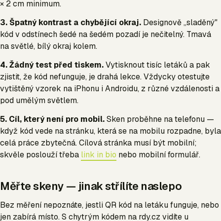
× 2 cm minimum.
3. Špatný kontrast a chybějící okraj.
Designově „sladěný"
kód v odstínech šedé na šedém pozadí je nečitelný. Tmavá
na světlé, bílý okraj kolem.
4. Žádný test před tiskem.
Vytisknout tisíc letáků a pak
zjistit, že kód nefunguje, je drahá lekce. Vždycky otestujte
vytištěný vzorek na iPhonu i Androidu, z různé vzdálenosti a
pod umělým světlem.
5. Cíl, který není pro mobil.
Sken proběhne na telefonu —
když kód vede na stránku, která se na mobilu rozpadne, byla
celá práce zbytečná. Cílová stránka musí být mobilní;
skvěle poslouží třeba
link in bio
nebo mobilní formulář.
Měřte skeny — jinak střílíte naslepo
Bez měření nepoznáte, jestli QR kód na letáku funguje, nebo
jen zabírá místo. S chytrým kódem na rdy.cz vidíte u