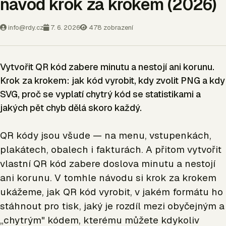
návod krok za krokem (2026)
info@rdy.cz
7. 6. 2026
478 zobrazení
Vytvořit QR kód zabere minutu a nestojí ani korunu.
Krok za krokem: jak kód vyrobit, kdy zvolit PNG a kdy
SVG, proč se vyplatí chytrý kód se statistikami a
jakých pět chyb dělá skoro každý.
QR kódy jsou všude — na menu, vstupenkách,
plakátech, obalech i fakturách. A přitom vytvořit
vlastní QR kód zabere doslova minutu a nestojí
ani korunu. V tomhle návodu si krok za krokem
ukážeme, jak QR kód vyrobit, v jakém formátu ho
stáhnout pro tisk, jaký je rozdíl mezi obyčejným a
„chytrým" kódem, kterému můžete kdykoliv