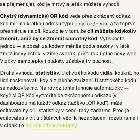
se přejmenuje), kód je mrtvý a leták můžete vyhodit.
Chytrý (dynamický) QR kód
vede přes zkrácený odkaz:
kód míří na krátkou adresu typu
a ta teprve
rdy.cz/menu
přesměruje na cíl. Kouzlo je v tom, že
cíl můžete kdykoliv
změnit, aniž by se změnil samotný kód
. Vytisknete
jednou — a obsah za kódem měníte podle sezóny: v létě
zmrzlinový lístek, v zimě svařák, příští rok úplně nový web.
Vizitky, samolepky i plakáty zůstávají v platnosti.
Druhá výhoda:
statistiky
. U chytrého kódu vidíte, kolikrát ho
lidé naskenovali, kdy a z jakého zařízení. U statického kódu
se nedozvíte nic. Na rdy.cz tohle funguje automaticky —
když si QR kód vytvoříte ke zkrácenému odkazu (v
dashboardu má každý odkaz tlačítko „QR kód"), máte
editovatelný cíl i statistiky v ceně, tedy zadarmo. Proč je
editovatelný cíl u tištěných věcí k nezaplacení, rozebíráme i
v článku o
měření offline reklamy
.