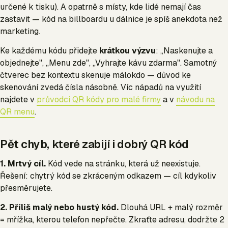
určené k tisku). A opatrně s místy, kde lidé nemají čas
zastavit — kód na billboardu u dálnice je spíš anekdota než
marketing.
Ke každému kódu přidejte
krátkou výzvu
: „Naskenujte a
objednejte", „Menu zde", „Vyhrajte kávu zdarma". Samotný
čtverec bez kontextu skenuje málokdo — důvod ke
skenování zvedá čísla násobně. Víc nápadů na využití
najdete v
průvodci QR kódy pro malé firmy
a v
návodu na
QR menu
.
Pět chyb, které zabijí i dobrý QR kód
1. Mrtvý cíl.
Kód vede na stránku, která už neexistuje.
Řešení: chytrý kód se zkráceným odkazem — cíl kdykoliv
přesměrujete.
2. Příliš malý nebo hustý kód.
Dlouhá URL + malý rozměr
= mřížka, kterou telefon nepřečte. Zkraťte adresu, dodržte 2