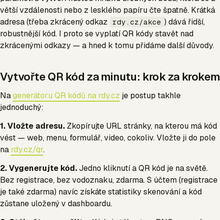
větší vzdálenosti nebo z lesklého papíru čte špatně. Krátká
adresa (třeba zkrácený odkaz
) dává řidší,
rdy.cz/akce
robustnější kód. I proto se vyplatí QR kódy stavět nad
zkrácenými odkazy — a hned k tomu přidáme další důvody.
Vytvořte QR kód za minutu: krok za krokem
Na
generátoru QR kódů na rdy.cz
je postup takhle
jednoduchý:
1. Vložte adresu.
Zkopírujte URL stránky, na kterou má kód
vést — web, menu, formulář, video, cokoliv. Vložte ji do pole
na
rdy.cz/qr
.
2. Vygenerujte kód.
Jedno kliknutí a QR kód je na světě.
Bez registrace, bez vodoznaku, zdarma. S účtem (registrace
je také zdarma) navíc získáte statistiky skenování a kód
zůstane uložený v dashboardu.