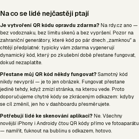
Na co se lidé nejčastěji ptají
Je vytvoření QR kódu opravdu zdarma?
Na rdy.cz ano —
bez vodoznaku, bez limitu skenů a bez vypršení. Pozor na
zahraniční generátory, které kód po pár dnech „zamknou" a
chtějí předplatné: typicky vám zdarma vygenerují
dynamický kód, který po zkušební době přestane fungovat,
dokud nezaplatíte.
Přestane můj QR kód někdy fungovat?
Samotný kód
nikdy nevyprší — je to jen obrázek. Fungovat přestane
jedině tehdy, když zmizí stránka, na kterou vede. Proto
doporučujeme chytré kódy se zkráceným odkazem: kdyby
se cíl změnil, jen ho v dashboardu přesměrujete.
Potřebují lidé ke skenování aplikaci?
Ne. Všechny
novější iPhony i Androidy čtou QR kódy přímo ve fotoaparátu
— namířit, ťuknout na bublinu s odkazem, hotovo.