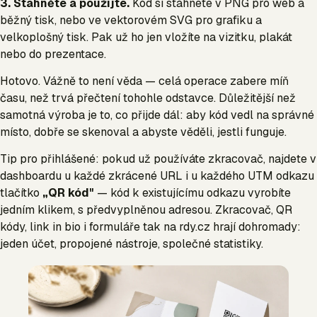
3. Stáhněte a použijte.
Kód si stáhnete v PNG pro web a
běžný tisk, nebo ve vektorovém SVG pro grafiku a
velkoplošný tisk. Pak už ho jen vložíte na vizitku, plakát
nebo do prezentace.
Hotovo. Vážně to není věda — celá operace zabere míň
času, než trvá přečtení tohohle odstavce. Důležitější než
samotná výroba je to, co přijde dál: aby kód vedl na správné
místo, dobře se skenoval a abyste věděli, jestli funguje.
Tip pro přihlášené: pokud už používáte zkracovač, najdete v
dashboardu u každé zkrácené URL i u každého UTM odkazu
tlačítko
„QR kód"
— kód k existujícímu odkazu vyrobíte
jedním klikem, s předvyplněnou adresou. Zkracovač, QR
kódy, link in bio i formuláře tak na rdy.cz hrají dohromady:
jeden účet, propojené nástroje, společné statistiky.