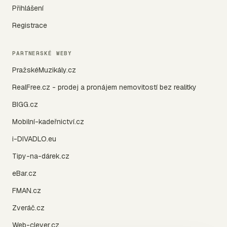
Přihlášení
Registrace
PARTNERSKÉ WEBY
PražskéMuzikály.cz
RealFree.cz - prodej a pronájem nemovitostí bez realitky
BIGG.cz
Mobilní-kadeřnictví.cz
i-DIVADLO.eu
Tipy-na-dárek.cz
eBar.cz
FMAN.cz
Zveráč.cz
Web-clever.cz