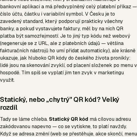
bankovní aplikaci a má předvyplněný celý platební příkaz —
číslo účtu, částku i variabilní symbol. V Česku je to
zavedený standard, který podporují prakticky všechny
banky, a pokud vystavujete faktury, měl by na nich QR
platba být samozřejmostí. Je to jiný typ kódu než webový
(negeneruje se z URL, ale z platebních údajů — většina
fakturačních nástrojů ho umí přidat automaticky), ale krásně
ukazuje, jak hluboko QR kódy do českého života pronikly:
lidé jsou na skenování zvyklí, od placení složenek po menu v
hospodě. Tím spíš se vyplatí jim ten zvyk v marketingu
využít.
Statický, nebo „chytrý" QR kód? Velký
rozdíl
Tady se láme chleba.
Statický QR kód
má cílovou adresu
zakódovanou napevno — co se vytiskne, to platí navždy.
Když se adresa změní (web se přestěhuje, akce skončí, menu