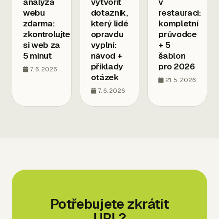
analýza
vytvořit
v
webu
dotazník,
restauraci:
zdarma:
který lidé
kompletní
zkontrolujte
opravdu
průvodce
si web za
vyplní:
+ 5
5 minut
návod +
šablon
příklady
pro 2026
7. 6. 2026
otázek
21. 5. 2026
7. 6. 2026
Potřebujete zkrátit
URL?