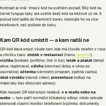
Kontrast je král: tmavý kód na světlém pozadí. Bílý kód na
černé funguje taky, ale světle šedý kód na béžové už ne. A
pokud kód ladíte do firemních barev, otestujte ho na více
telefonech, než pošlete do tisku.
Kam QR kód umístit — a kam radši ne
QR kód dává smysl všude tam, kde má člověk telefon v ruce
a chvilku času:
stolek v restauraci
(menu,
recenze
),
vizitka
(kontakt, portfolio, link in bio),
leták a plakát
(detail
akce, registrace),
výloha
(otevírací doba, e-shop po
zavíračce),
účtenka
(věrnostní program, zpětná vazba),
obal výrobku
(návod, video),
prezentace
(odkaz na
materiály bez diktování adresy).
Kde naopak QR kód smysl nedává:
v e-mailu nebo na
webu
— tam patří normální klikatelný odkaz, nikdo nebude
skenovat vlastní monitor telefonem (výjimka: dokumenty