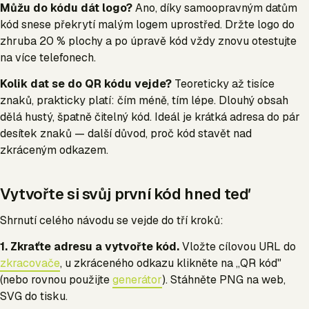
Můžu do kódu dát logo?
Ano, díky samoopravným datům
kód snese překrytí malým logem uprostřed. Držte logo do
zhruba 20 % plochy a po úpravě kód vždy znovu otestujte
na více telefonech.
Kolik dat se do QR kódu vejde?
Teoreticky až tisíce
znaků, prakticky platí: čím méně, tím lépe. Dlouhý obsah
dělá hustý, špatně čitelný kód. Ideál je krátká adresa do pár
desítek znaků — další důvod, proč kód stavět nad
zkráceným odkazem.
Vytvořte si svůj první kód hned teď
Shrnutí celého návodu se vejde do tří kroků:
1. Zkraťte adresu a vytvořte kód.
Vložte cílovou URL do
zkracovače
, u zkráceného odkazu klikněte na „QR kód"
(nebo rovnou použijte
generátor
). Stáhněte PNG na web,
SVG do tisku.