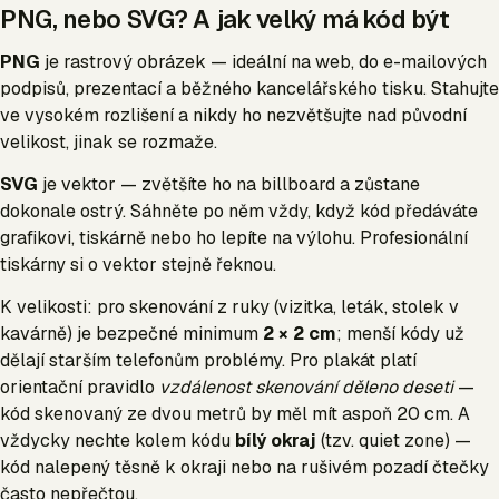
PNG, nebo SVG? A jak velký má kód být
PNG
je rastrový obrázek — ideální na web, do e-mailových
podpisů, prezentací a běžného kancelářského tisku. Stahujte
ve vysokém rozlišení a nikdy ho nezvětšujte nad původní
velikost, jinak se rozmaže.
SVG
je vektor — zvětšíte ho na billboard a zůstane
dokonale ostrý. Sáhněte po něm vždy, když kód předáváte
grafikovi, tiskárně nebo ho lepíte na výlohu. Profesionální
tiskárny si o vektor stejně řeknou.
K velikosti: pro skenování z ruky (vizitka, leták, stolek v
kavárně) je bezpečné minimum
2 × 2 cm
; menší kódy už
dělají starším telefonům problémy. Pro plakát platí
orientační pravidlo
vzdálenost skenování děleno deseti
—
kód skenovaný ze dvou metrů by měl mít aspoň 20 cm. A
vždycky nechte kolem kódu
bílý okraj
(tzv. quiet zone) —
kód nalepený těsně k okraji nebo na rušivém pozadí čtečky
často nepřečtou.