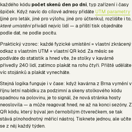
každého kódu
počet skenů den po dni
, typ zařízení i časy
špiček. Když navíc do cílové adresy přidáte
UTM parametry
(jiné pro leták, jiné pro výlohu, jiné pro účtenku), rozlišíte i to,
které umístění
přivádí nejvíc lidí — a příští tisk objednáte
podle dat, ne podle pocitu.
Praktický vzorec: každé fyzické umístění = vlastní zkrácený
odkaz s vlastním UTM + vlastní QR kód. Za měsíc se
podíváte do statistik a hned víte, že stolky v kavárně
přivedly 240 lidí, zatímco plakát na rohu čtyři. Příště uděláte
víc stojánků a plakát vynecháte.
Stejná logika funguje i v čase: když kavárna z Brna vymění v
říjnu letní nabídku za podzimní a skeny stolkového kódu
spadnou na polovinu, je to signál, že nová stránka hosty
neoslovila — a může reagovat hned, ne až na konci sezóny. Z
QR kódu, který býval jen černobílým čtverečkem, se tak
stává plnohodnotný měřicí nástroj. Tisknete jednou, ale učíte
se z něj každý týden.