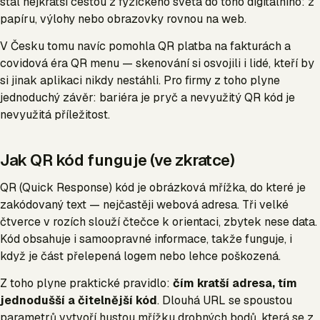
stal nejkratší cestou z fyzického světa do toho digitálního: z
papíru, výlohy nebo obrazovky rovnou na web.
V Česku tomu navíc pomohla QR platba na fakturách a
covidová éra QR menu — skenování si osvojili i lidé, kteří by
si jinak aplikaci nikdy nestáhli. Pro firmy z toho plyne
jednoduchý závěr: bariéra je pryč a nevyužitý QR kód je
nevyužitá příležitost.
Jak QR kód funguje (ve zkratce)
QR (Quick Response) kód je obrázková mřížka, do které je
zakódovaný text — nejčastěji webová adresa. Tři velké
čtverce v rozích slouží čtečce k orientaci, zbytek nese data.
Kód obsahuje i samoopravné informace, takže funguje, i
když je část přelepená logem nebo lehce poškozená.
Z toho plyne praktické pravidlo:
čím kratší adresa, tím
jednodušší a čitelnější kód
. Dlouhá URL se spoustou
parametrů vytvoří hustou mřížku drobných bodů, která se z