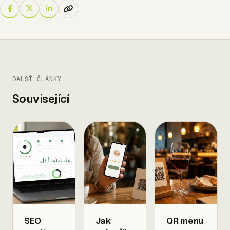
DALŠÍ ČLÁNKY
Související
SEO
Jak
QR menu