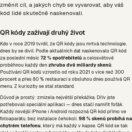
změnit cíl, a jakých chyb se vyvarovat, aby váš
kód lidé skutečně naskenovali.
QR kódy zažívají druhý život
Kdo v roce 2019 tvrdil, že QR kódy jsou mrtvá technologie,
dnes by se divil. Podle aktuálních dat naskenovalo QR kód
za poslední měsíc
72 % spotřebitelů
a celosvětově
proběhnou každý den
zhruba dvě miliardy skenů
.
Používání QR kódů vzrostlo od roku 2021 o více než 300
procent a přes 80 % restaurací s obsluhou dnes používá QR
menu. Z kuriozity se stal standard.
Důvod je prostý: zmizela největší překážka. Dřív jste
potřebovali speciální aplikaci — dnes stačí namířit foťák.
Každý novější iPhone i Android rozpozná QR kód přímo ve
fotoaparátu, bez instalace čehokoli.
98 % skenů probíhá na
chytrém telefonu
, který má každý v kapse. QR kód se tak