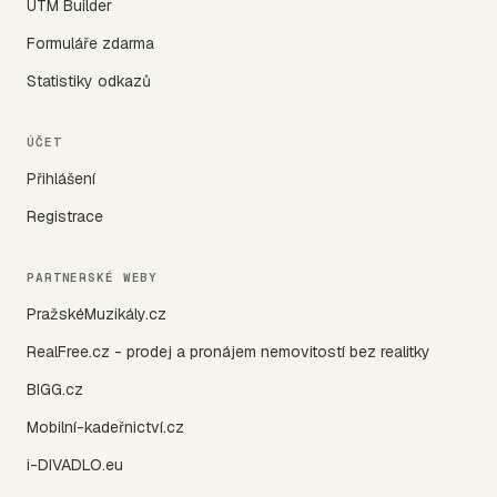
UTM Builder
Formuláře zdarma
Statistiky odkazů
ÚČET
Přihlášení
Registrace
PARTNERSKÉ WEBY
PražskéMuzikály.cz
RealFree.cz - prodej a pronájem nemovitostí bez realitky
BIGG.cz
Mobilní-kadeřnictví.cz
i-DIVADLO.eu