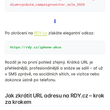
dium=cpc&utm_campaign=winter_sale_2026
⬇️
Po zkrácení na
RDY.cz
získáte elegantní odkaz:
https://rdy.cz/iphone-akce
Rozdíl je na první pohled zřejmý. Krátká URL je
přehlednější, profesionálnější a snáze se sdílí – ať už
v SMS zprávě, na sociálních sítích, ve vizitce nebo
dokonce ústně po telefonu.
Jak zkrátit URL adresu na RDY.cz – krok
za krokem