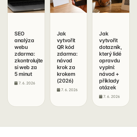
SEO
Jak
Jak
analýza
vytvořit
vytvořit
webu
QR kód
dotazník,
zdarma:
zdarma:
který lidé
zkontrolujte
návod
opravdu
si web za
krok za
vyplní:
5 minut
krokem
návod +
(2026)
příklady
7. 6. 2026
otázek
7. 6. 2026
7. 6. 2026