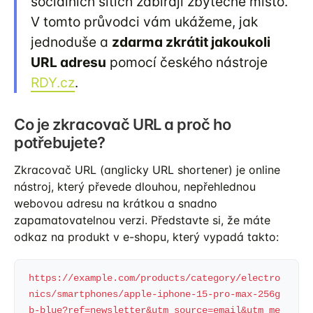
sociálních sítích zabírají zbytečně místo.
V tomto průvodci vám ukážeme, jak
jednoduše a
zdarma zkrátit jakoukoli
URL adresu
pomocí českého nástroje
RDY.cz
.
Co je zkracovač URL a proč ho
potřebujete?
Zkracovač URL (anglicky URL shortener) je online
nástroj, který převede dlouhou, nepřehlednou
webovou adresu na krátkou a snadno
zapamatovatelnou verzi. Představte si, že máte
odkaz na produkt v e-shopu, který vypadá takto:
https://example.com/products/category/electro
nics/smartphones/apple-iphone-15-pro-max-256g
b-blue?ref=newsletter&utm_source=email&utm_me