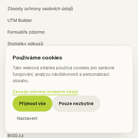
Zásady ochrany osobních údajů
UTM Builder
Formuláře zdarma
Statistiky odkazů
Používáme cookies
ÚČET
Tato webová stránka používá cookies pro správné
Přihlášení
fungování, analýzu návštěvnosti a personalizaci
obsahu.
Registrace
Zásady ochrany osobních údajů
PARTNERSKÉ WEBY
Přijmout vše
Pouze nezbytné
PražskéMuzikály.cz
Nastavení
RealFree.cz - prodej a pronájem nemovitostí bez realitky
BIGG.cz