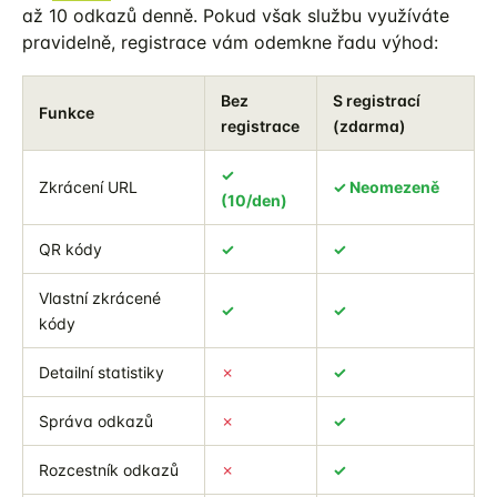
až 10 odkazů denně. Pokud však službu využíváte
pravidelně, registrace vám odemkne řadu výhod:
Bez
S registrací
Funkce
registrace
(zdarma)
✓
Zkrácení URL
✓ Neomezeně
(10/den)
QR kódy
✓
✓
Vlastní zkrácené
✓
✓
kódy
Detailní statistiky
✗
✓
Správa odkazů
✗
✓
Rozcestník odkazů
✗
✓