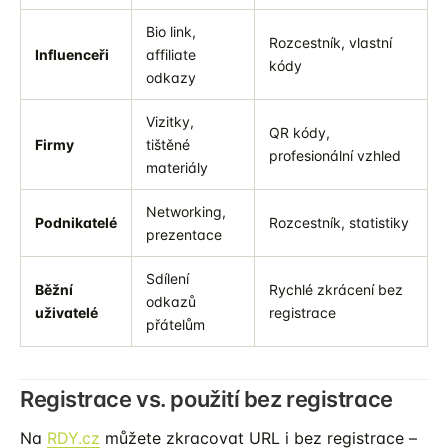
Bio link,
Rozcestník, vlastní
Influenceři
affiliate
kódy
odkazy
Vizitky,
QR kódy,
Firmy
tištěné
profesionální vzhled
materiály
Networking,
Podnikatelé
Rozcestník, statistiky
prezentace
Sdílení
Běžní
Rychlé zkrácení bez
odkazů
uživatelé
registrace
přátelům
Registrace vs. použití bez registrace
Na
RDY.cz
můžete zkracovat URL i bez registrace –